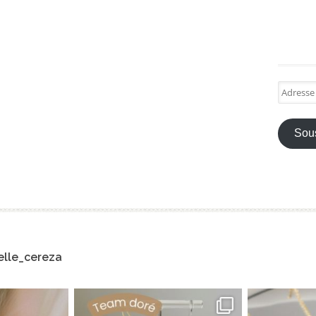
Adresse
e-
mail
Sous
lle_cereza