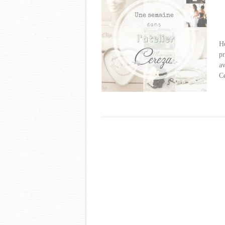
He
pr
av
Ce