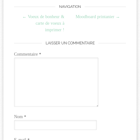
Post
NAVIGATION
←
Voeux de bonheur &
Moodboard printanier
→
navigation
carte de voeux à
imprimer !
LAISSER UN COMMENTAIRE
Commentaire
*
Nom
*
E-mail
*