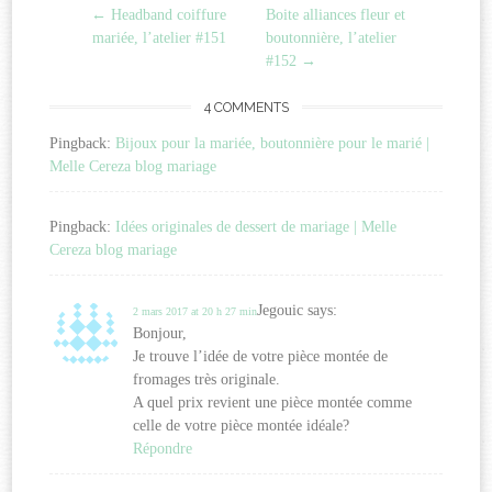
←
Headband coiffure
Boite alliances fleur et
navigation
mariée, l’atelier #151
boutonnière, l’atelier
#152
→
4 COMMENTS
Pingback:
Bijoux pour la mariée, boutonnière pour le marié |
Melle Cereza blog mariage
Pingback:
Idées originales de dessert de mariage | Melle
Cereza blog mariage
Jegouic
says:
2 mars 2017 at 20 h 27 min
Bonjour,
Je trouve l’idée de votre pièce montée de
fromages très originale.
A quel prix revient une pièce montée comme
celle de votre pièce montée idéale?
Répondre