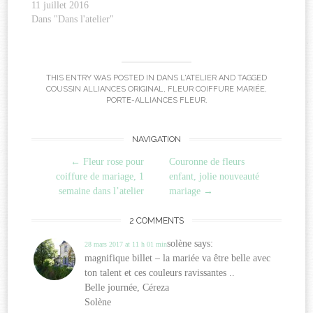
11 juillet 2016
Dans "Dans l'atelier"
THIS ENTRY WAS POSTED IN
DANS L'ATELIER
AND TAGGED
COUSSIN ALLIANCES ORIGINAL
,
FLEUR COIFFURE MARIÉE
,
PORTE-ALLIANCES FLEUR
.
Post
NAVIGATION
←
Fleur rose pour
Couronne de fleurs
navigation
coiffure de mariage, 1
enfant, jolie nouveauté
semaine dans l’atelier
mariage
→
2 COMMENTS
solène
says:
28 mars 2017 at 11 h 01 min
magnifique billet – la mariée va être belle avec
ton talent et ces couleurs ravissantes ..
Belle journée, Céreza
Solène