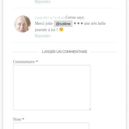
Répondre
Cerise
says:
3 avril 2017 at 7 h 56 min
Merci jolie
@solène
♥
♥
♥
une très belle
journée à toi !
Répondre
LAISSER UN COMMENTAIRE
Commentaire
*
Nom
*