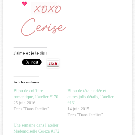
J'aime et je le dis !
Articles similaires
Bijou de coiffure
Bijou de tête mariée et
romantique, l’atelier #170
autres jolis détails, l’atelier
25 juin 2016
#131
Dans "Dans l'atelier"
14 juin 2015
Dans "Dans l'atelier"
Une semaine dans l’atelier
Mademoiselle Cereza #172