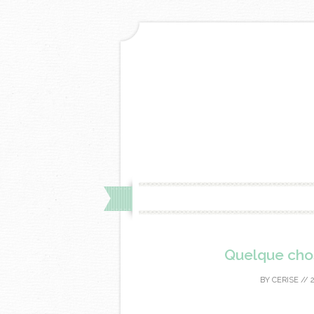
Quelque chos
BY
CERISE
//