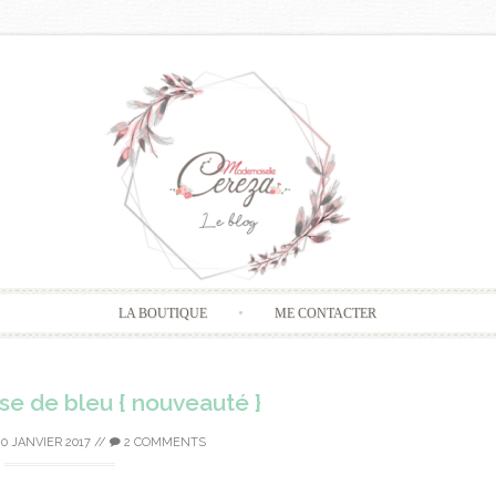
Skip
LA BOUTIQUE
ME CONTACTER
to
content
e de bleu { nouveauté }
20 JANVIER 2017
//
2 COMMENTS