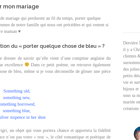
r mon mariage
s de mariage qui perdurent au fil du temps, porter quelque
mmes de notre famille qui nous ont précédées et qui restent si
otre maman ♥
Derrière
dition du « porter quelque chose de bleu » ?
il y a Chr
clientes 
e dresser de savoir qu’elle vient d’une comptine anglaise du
surnommé
ar excellence
Dans ce petit poème, on retrouve également
des jolies
chose de bleu, même si je vous déconseille de glisser une pièce
petits dét
vie et su
bijoux et
Something old,
sous sa 
something new,
mariée en
something borrowed,
créations
something blue,
silver sixpence in her shoe
gri, un objet qui vous portera chance et apportera la fidélité
ce n’est pas votre « truc », le côté romantique et poétique de