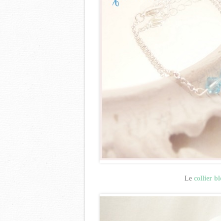
Le
collier b