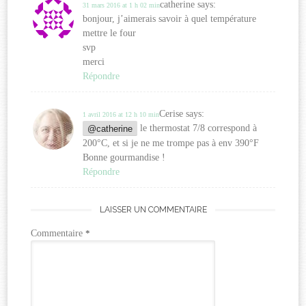
catherine
says:
31 mars 2016 at 1 h 02 min
bonjour, j’aimerais savoir à quel température
mettre le four
svp
merci
Répondre
Cerise
says:
1 avril 2016 at 12 h 10 min
@catherine
le thermostat 7/8 correspond à
200°C, et si je ne me trompe pas à env 390°F
Bonne gourmandise !
Répondre
LAISSER UN COMMENTAIRE
Commentaire
*