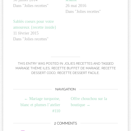
Dans "Jolies recettes"
26 mai 2016
Dans "Jolies recettes"
Sablés coeurs pour votre
amoureux {recette inside}
11 février 2015
Dans "Jolies recettes"
THIS ENTRY WAS POSTED IN
JOLIES RECETTES
AND TAGGED
MARIAGE THÈME ILES
,
RECETTE BUFFET DE MARIAGE
,
RECETTE
DESSERT COCO
,
RECETTE DESSERT FACILE
.
Post
NAVIGATION
←
Mariage turquoise,
Offre chouchou sur la
navigation
blanc et plumes l’atelier
boutique
→
#110
2 COMMENTS