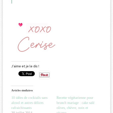
J'aime et je le dis !
Articles similaires
10 idées de cocktails sans
Recette végétarienne pour
alcool et autres délices
brunch mariage : cake salé
rafraichissants
olives, chèvre, noix et
30 juillet 2014
sésame