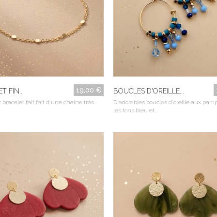
19,00 €
 FIN...
BOUCLES D'OREILLE...
 bracelet fait fait d'une chaîne très...
D'adorables boucles d'oreille aux pamp
les tons bleu et...