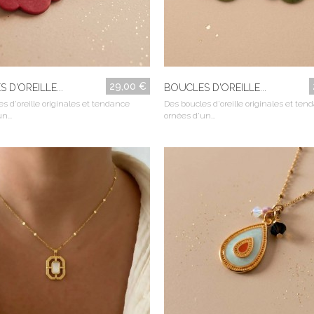
29,00 €
 D'OREILLE...
BOUCLES D'OREILLE...
s d'oreille originales et tendance
Des boucles d'oreille originales et ten
n...
ornées d'un...