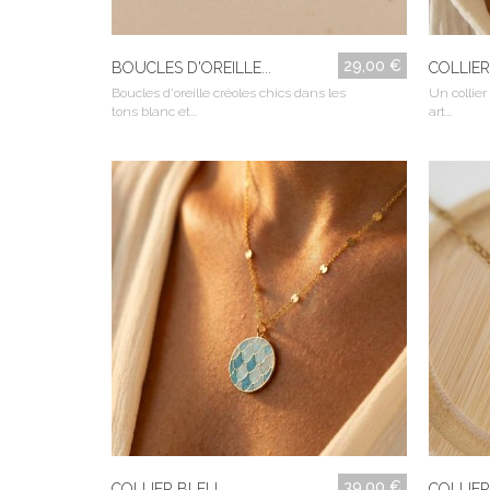
29,00 €
BOUCLES D'OREILLE...
COLLIER
Boucles d'oreille créoles chics dans les
Un collier
tons blanc et...
art...
39,00 €
COLLIER BLEU...
COLLIER