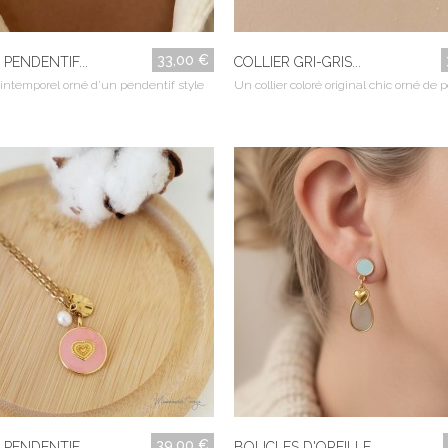
33,00 €
 PENDENTIF...
COLLIER GRI-GRIS...
 intemporel orné d'un pendentif style
Un collier coloré original chic orné de pe
39,00 €
 PENDENTIF...
BOUCLES D'OREILLE...