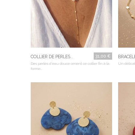
31,00 €
COLLIER DE PERLES...
BRACELET
Des perles d'eau douce ornent ce collier fin à la
Un délicat
forme...