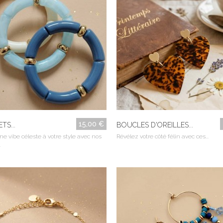
15,00 €
TS...
BOUCLES D'OREILLES...
e vibe céleste à votre style avec nos
Révélez votre côté félin avec ces...
.