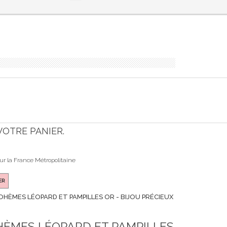
 VOTRE PANIER.
our la France Métropolitaine
ER
OHÈMES LÉOPARD ET PAMPILLES OR - BIJOU PRÉCIEUX
HÈMES LÉOPARD ET PAMPILLES