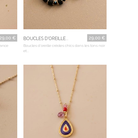
29,00 €
29,00 €
BOUCLES D'OREILLE...
dance
Boucles d'oreille créoles chics dans les tons noir
et...