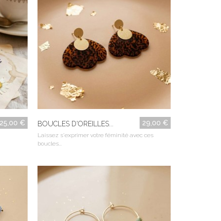
25,00 €
29,00 €
BOUCLES D'OREILLES...
Laissez s'exprimer votre féminité avec ces
boucles...