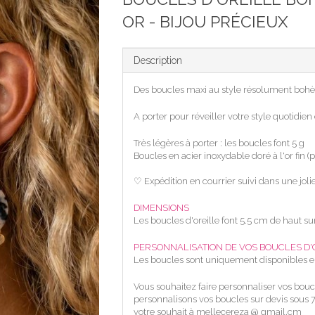
OR - BIJOU PRÉCIEUX
Description
Des boucles maxi au style résolument bohèm
A porter pour réveiller votre style quotidien
Très légères à porter : les boucles font 5 g
Boucles en acier inoxydable doré à l'or fin 
♡ Expédition en courrier suivi dans une joli
DIMENSIONS
Les boucles d'oreille font 5.5 cm de haut s
PERSONNALISATION DE VOS BOUCLES D'
Les boucles sont uniquement disponibles
Vous souhaitez faire personnaliser vos bouc
personnalisons vos boucles sur devis sous 7 
votre souhait à mellecereza @ gmail.cm