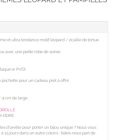
e et ultra tendance motif léopard / écaille de tortue.
 ou avec une petite robe de soirée.
(plaqué or PVD)
e pochette pour un cadeau prêt à offrir
ur 4 cm de large
OREILLE
 en DORE
les d'oreille pour porter un bijou unique ? Nous vous
à 15 jours dans un autre coloris : faites-nous part de