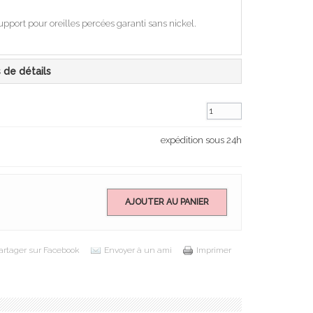
pport pour oreilles percées garanti sans nickel.
s de détails
expédition sous 24h
AJOUTER AU PANIER
artager sur Facebook
Envoyer à un ami
Imprimer