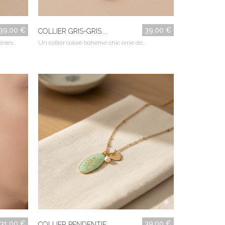
39,00 €
39,00 €
COLLIER GRIS-GRIS...
rles...
Un collier coloré bohème chic orné de...
31,00 €
39,00 €
COLLIER PENDENTIF...