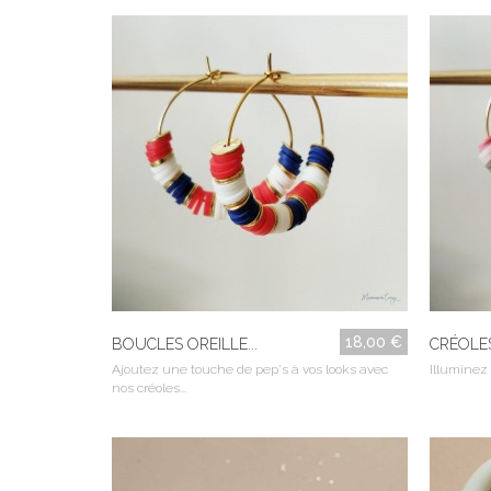
18,00 €
BOUCLES OREILLE...
CRÉOLES
Ajoutez une touche de pep's à vos looks avec
Illuminez 
nos créoles...