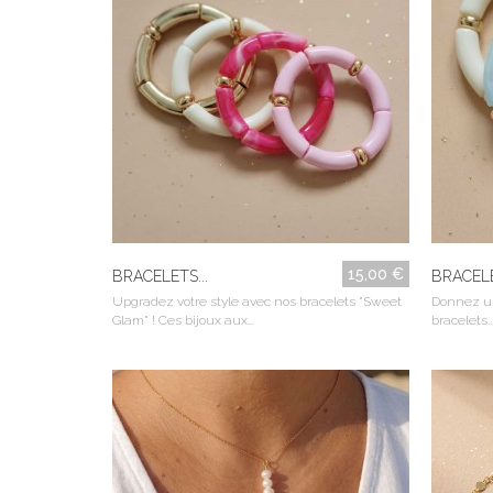
15,00 €
BRACELETS...
BRACELE
Upgradez votre style avec nos bracelets "Sweet
Donnez un
Glam" ! Ces bijoux aux...
bracelets..