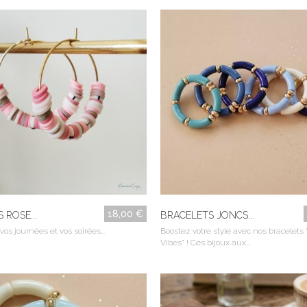
18,00 €
 ROSE...
BRACELETS JONCS...
vos journées et vos soirées...
Boostez votre style avec nos bracelets
Vibes" ! Ces bijoux aux...