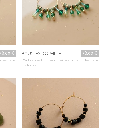
38,00 €
38,00 €
BOUCLES D'OREILLE...
illes dans
D'adorables boucles d'oreille aux pampilles dans
les tons vert et...