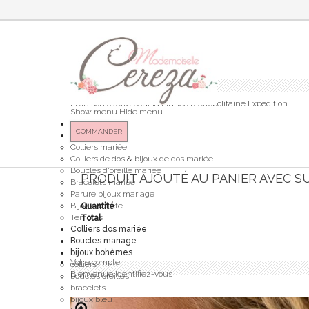
Panier
(vide)
Votre panier
Aucun produit
Livraison offerte pour la France Métropolitaine
Expédition
Show menu
Hide menu
0,00 €
Total
COMMANDER
Bijoux mariée
Colliers mariée
Colliers de dos & bijoux de dos mariée
Boucles d'oreille mariée
PRODUIT AJOUTÉ AU PANIER AVEC S
Bracelets mariée
Parure bijoux mariage
Bijoux de tête
Quantité
Témoins
Total
Colliers dos mariée
Boucles mariage
bijoux bohèmes
Votre compte
colliers
Bienvenue
Identifiez-vous
boucles oreilles
bracelets
bijoux bleu