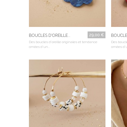
29,00 €
BOUCLES D'OREILLE...
BOUCLES
Des boucles d'oreille originales et tendance
Des boucle
ornées d'un...
ornées d'u