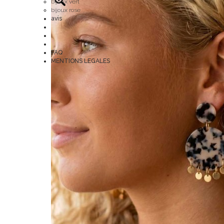
bijoux vert
bijoux rose
avis
FAQ
MENTIONS LEGALES