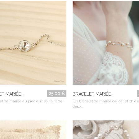
25,00 €
T MARIÉE...
BRACELET MARIÉE...
t de mariée au précieux solitaire de
Un bracelet de mariée délicat et chic 
deux...