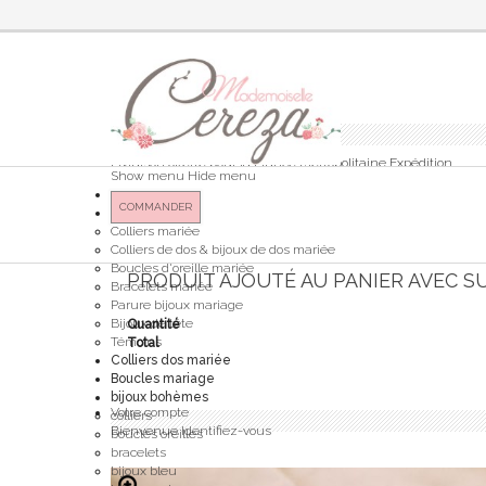
Panier
(vide)
Votre panier
Aucun produit
Livraison offerte pour la France Métropolitaine
Expédition
Show menu
Hide menu
0,00 €
Total
COMMANDER
Bijoux mariée
Colliers mariée
Colliers de dos & bijoux de dos mariée
Boucles d'oreille mariée
PRODUIT AJOUTÉ AU PANIER AVEC S
Bracelets mariée
Parure bijoux mariage
Bijoux de tête
Quantité
Témoins
Total
Colliers dos mariée
Boucles mariage
bijoux bohèmes
Votre compte
colliers
Bienvenue
Identifiez-vous
boucles oreilles
bracelets
bijoux bleu