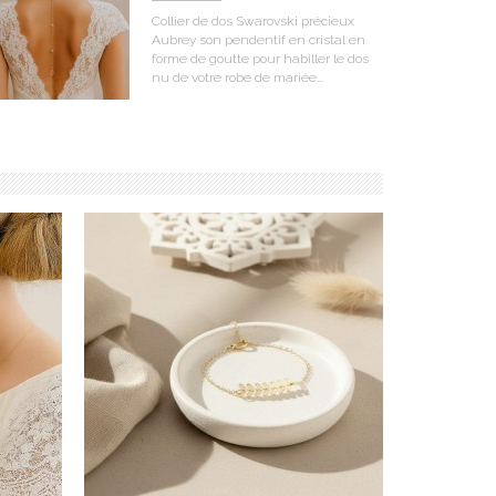
Collier de dos Swarovski précieux
Aubrey son pendentif en cristal en
forme de goutte pour habiller le dos
nu de votre robe de mariée...