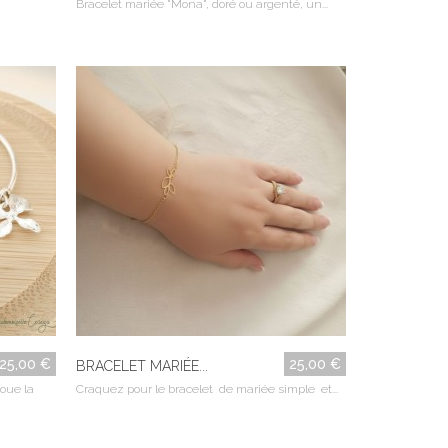
Bracelet mariée "Mona", doré ou argenté, un...
25,00 €
25,00 €
BRACELET MARIÉE...
joue la
Craquez pour le bracelet de mariée simple et...