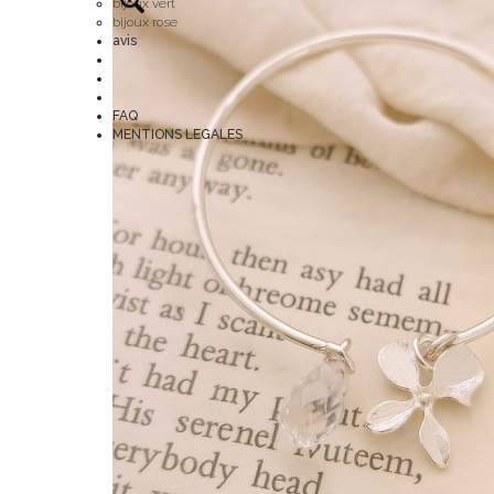
bijoux vert
bijoux rose
avis
FAQ
MENTIONS LEGALES