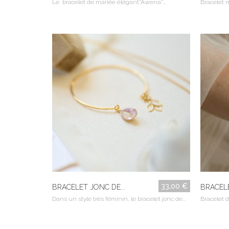
Le bracelet de mariée élégant"Awena"...
Bracelet ma
33,00 €
BRACELET JONC DE...
BRACELE
Dans un style très féminin, le bracelet jonc de...
Bracelet d