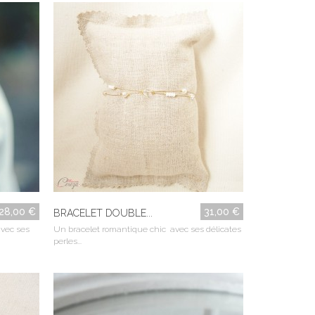
28,00 €
31,00 €
BRACELET DOUBLE...
avec ses
Un bracelet romantique chic avec ses délicates
perles...