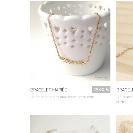
25,00 €
BRACELET MARIÉE...
BRACELE
Le bracelet de mariée champêtre chic ...
Un bracele
cristal...