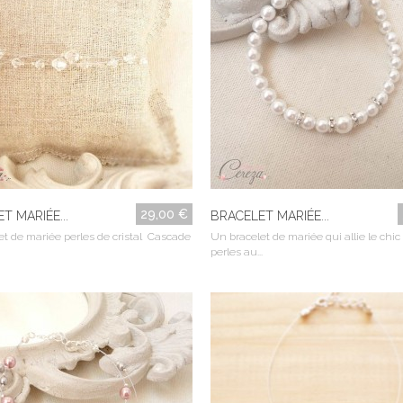
29,00 €
T MARIÉE...
BRACELET MARIÉE...
et de mariée perles de cristal Cascade
Un bracelet de mariée qui allie le chic
perles au...