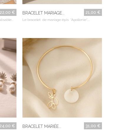
22,00 €
21,00 €
BRACELET MARIAGE...
sable...
Le bracelet de mariage épis "Apollonie",...
24,00 €
31,00 €
BRACELET MARIÉE...