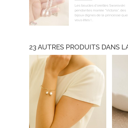
Les boucles d'oreilles Swarovski
pendantes mariée "Victoria", des
bijoux dignes de la princesse que
vous êtes !...
23 AUTRES PRODUITS DANS L