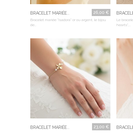
26,00 €
BRACELET MARIÉE...
BRACELE
Bracelet mariée "Isadora" or ou argent, le bijou
Le bracel
de...
hearts",...
23,00 €
BRACELET MARIÉE...
BRACELE