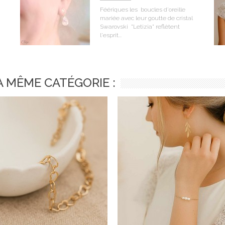
Féériques les boucles d'oreille
mariée avec leur goutte de cristal
Swarovski "Letizia" reflètent
l'esprit...
A MÊME CATÉGORIE :