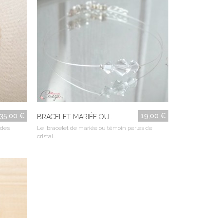
35,00 €
19,00 €
BRACELET MARIÉE OU...
 des
Le bracelet de mariée ou témoin perles de
cristal...