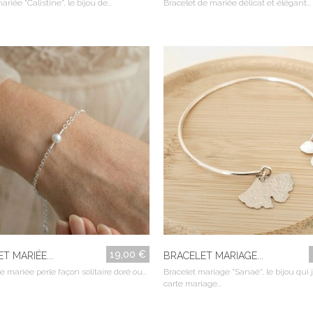
riée "Calistine", le bijou de...
Bracelet de mariée délicat et élégant...
19,00 €
T MARIÉE...
BRACELET MARIAGE...
e mariée perle façon solitaire doré ou...
Bracelet mariage "Sanaé", le bijou qui 
carte mariage...