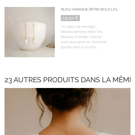
BIJOU MARIAGE RÉTRO BOUCLES...
24,00 €
Un bijou de mariage
délicieusement rétro, les
boucles d'oreille "Léanor"
avec leur perle en forme de
goutte sont d'un chic...
23 AUTRES PRODUITS DANS LA MÊME 