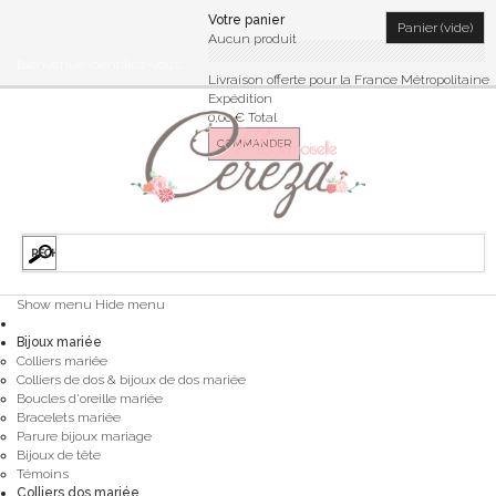
Votre panier
Panier
(vide)
Aucun produit
Bienvenue
Identifiez-vous
Livraison offerte pour la France Métropolitaine
Expédition
0,00 €
Total
COMMANDER
Show menu
Hide menu
Bijoux mariée
Colliers mariée
Colliers de dos & bijoux de dos mariée
Boucles d'oreille mariée
Bracelets mariée
Parure bijoux mariage
Bijoux de tête
Témoins
Colliers dos mariée