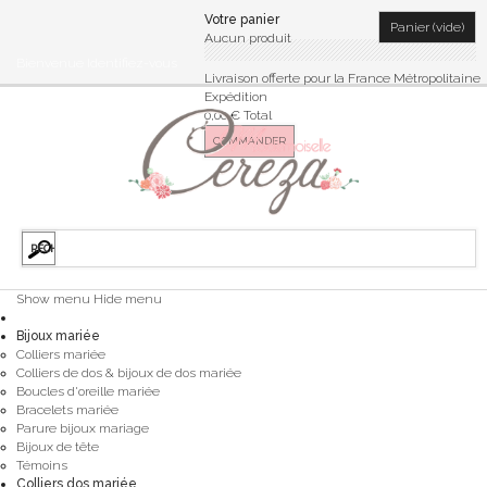
Votre panier
Panier
(vide)
Aucun produit
Bienvenue
Identifiez-vous
Livraison offerte pour la France Métropolitaine
Expédition
0,00 €
Total
COMMANDER
Show menu
Hide menu
Bijoux mariée
Colliers mariée
Colliers de dos & bijoux de dos mariée
Boucles d'oreille mariée
Bracelets mariée
Parure bijoux mariage
Bijoux de tête
Témoins
Colliers dos mariée