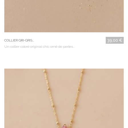
39,00 €
COLLIER GRI-GRIS...
Un collier coloré original chic orné de perles...