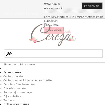
Votre panier
Panier
(vide)
Aucun produit
Bienvenue
Identifiez-vous
Livraison offerte pour la France Métropolitaine
Expédition
0,00 €
Total
COMMANDER
Show menu
Hide menu
Bijoux mariée
Colliers mariée
Colliers de dos & bijoux de dos mariée
Boucles d'oreille mariée
Bracelets mariée
Parure bijoux mariage
Bijoux de tête
Témoins
Colliers dos mariée