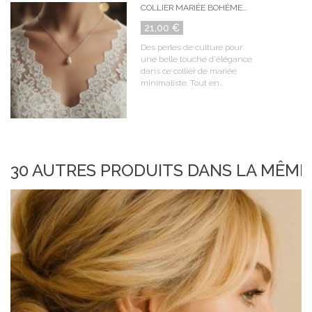
COLLIER MARIÉE BOHÈME...
21,00 €
Des perles de culture pour
une belle touche d'élégance
dans ce collier de mariée
minimaliste. Tout en...
30 AUTRES PRODUITS DANS LA MÊME 