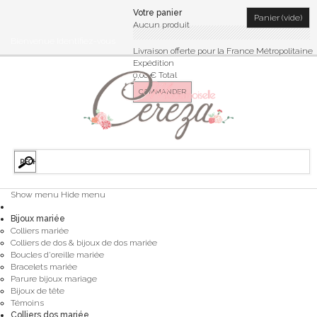
Votre panier
Panier
(vide)
Aucun produit
Bienvenue
Identifiez-vous
Livraison offerte pour la France Métropolitaine
Expédition
0,00 €
Total
COMMANDER
Show menu
Hide menu
Bijoux mariée
Colliers mariée
Colliers de dos & bijoux de dos mariée
Boucles d'oreille mariée
Bracelets mariée
Parure bijoux mariage
Bijoux de tête
Témoins
Colliers dos mariée