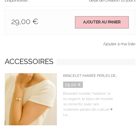
Disponibilité :
délai de création 10 jours
29,00 €
AJOUTER AU PANIER
Ajouter à ma liste
ACCESSOIRES
BRACELET MARIÉE PERLES DE...
29,00 €
Bracelet mariée "Isadora" or
ou argent, le bijou de mariée
so romantic avec ses
sublimes perles de culture ♥
Le...