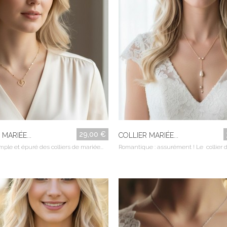
29,00 €
MARIÉE...
COLLIER MARIÉE...
mple et épuré des colliers de mariée...
Romantique : assurément ! Le collier d