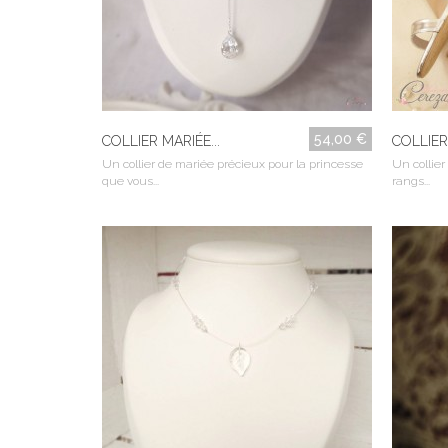
54,00 €
COLLIER MARIÉE...
COLLIER 
Un collier de mariée précieux pour la princesse
Un collier
que vous...
rangs...