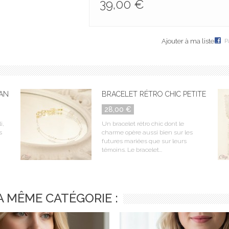
39,00 €
Ajouter à ma liste
P
ND...
BRACELET RÉTRO CHIC PETITES...
28,00 €
i,
Un bracelet rétro chic dont le
s
charme opère aussi bien sur les
futures mariées que sur leurs
témoins. Le bracelet...
A MÊME CATÉGORIE :