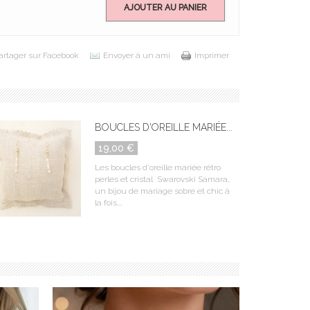
AJOUTER AU PANIER
artager sur Facebook
Envoyer à un ami
Imprimer
BOUCLES D'OREILLE MARIÉE...
19,00 €
Les boucles d'oreille mariée rétro
perles et cristal Swarovski Samara,
un bijou de mariage sobre et chic à
la fois....