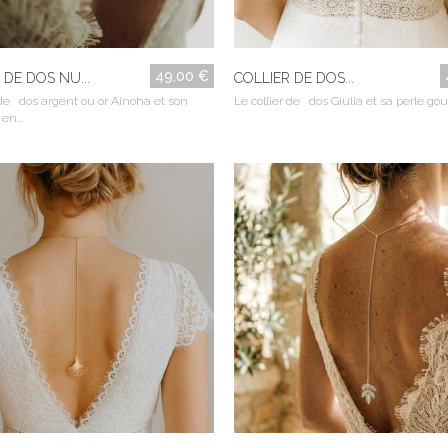
49,00 €
 DE DOS NU...
COLLIER DE DOS...
 de dos argent ou or Ainoha et son
Le collier de dos Giulia et sa perle goutt
en...