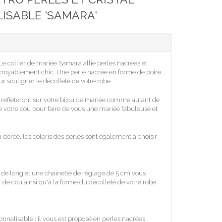
ISABLE 'SAMARA'
. Le collier de mariée Samara allie perles nacrées et
incroyablement chic. Une perle nacrée en forme de poire
our souligner le décolleté de votre robe.
e reflèteront sur votre bijou de mariée comme autant de
e votre cou pour faire de vous une mariée fabuleuse et
u dorée, les coloris des perles sont également à choisir
de long et une chainette de réglage de 5 cm vous
r de cou ainsi qu'à la forme du décolleté de votre robe
nnalisable : il vous est proposé en perles nacrées