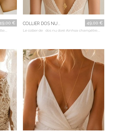
49,00 €
49,00 €
COLLIER DOS NU...
e,...
Le collier de dos nu doré Ainhoa champêtre,...