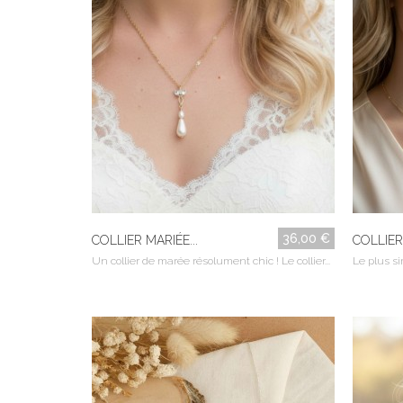
36,00 €
COLLIER MARIÉE...
COLLIER 
Un collier de marée résolument chic ! Le collier...
Le plus si