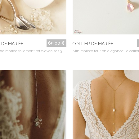
69,00 €
DE MARIÉE...
COLLIER DE MARIÉE...
 de mariée follement rétro avec ses 3
Minimaliste tout en élégance, le collier 