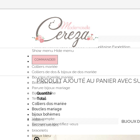
Panier
(vide)
Votre panier
Aucun produit
Livraison offerte pour la France Métropolitaine
Expédition
Show menu
Hide menu
0,00 €
Total
COMMANDER
Bijoux mariée
Colliers mariée
Colliers de dos & bijoux de dos mariée
Boucles d'oreille mariée
PRODUIT AJOUTÉ AU PANIER AVEC S
Bracelets mariée
Parure bijoux mariage
Bijoux de tête
Quantité
Témoins
Total
Colliers dos mariée
Boucles mariage
bijoux bohèmes
Votre compte
colliers
BIJOUX D
Bienvenue
Identifiez-vous
boucles oreilles
bracelets
bijoux bleu