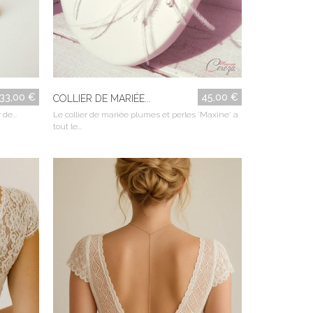
33,00 €
45,00 €
COLLIER DE MARIÉE...
de...
Le collier de mariée plumes et perles 'Maxine' a
tout le...