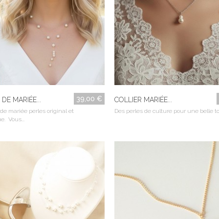
39,00 €
DE MARIÉE...
COLLIER MARIÉE...
 de mariée perles original et
Des perles de culture pour une belle to
. Vous...