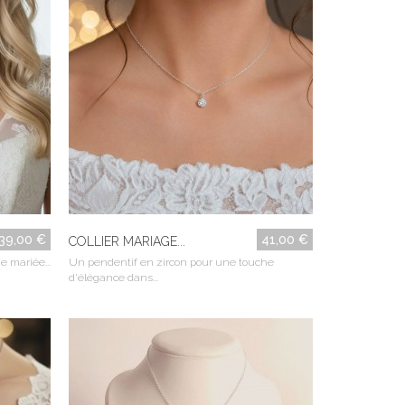
39,00 €
41,00 €
COLLIER MARIAGE...
e mariée...
Un pendentif en zircon pour une touche
d'élégance dans...