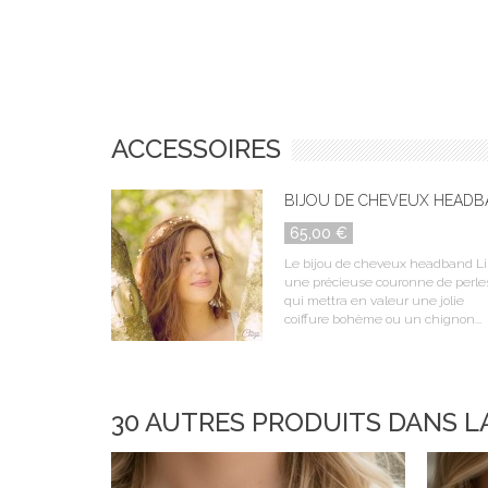
ACCESSOIRES
BIJOU DE CHEVEUX HEADBA
65,00 €
Le bijou de cheveux headband Lil
une précieuse couronne de perle
qui mettra en valeur une jolie
coiffure bohème ou un chignon...
30 AUTRES PRODUITS DANS L