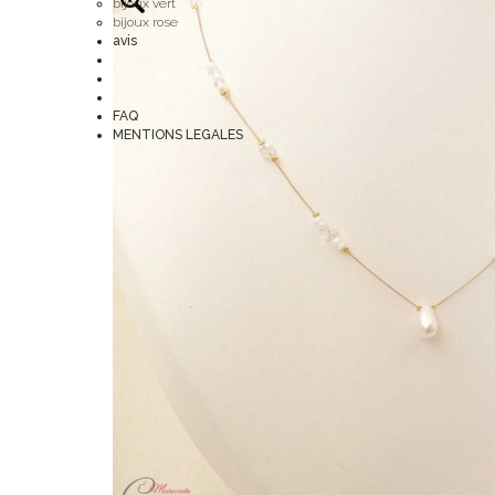
bijoux vert
bijoux rose
avis
FAQ
MENTIONS LEGALES