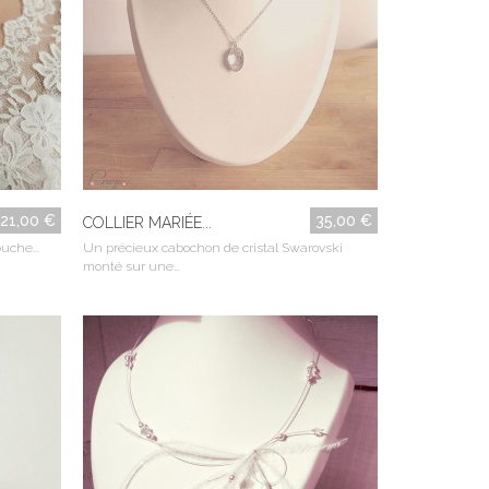
21,00 €
35,00 €
COLLIER MARIÉE...
uche...
Un précieux cabochon de cristal Swarovski
monté sur une...