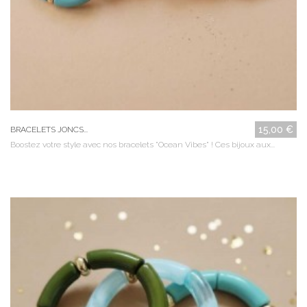
15,00 €
BRACELETS JONCS...
Boostez votre style avec nos bracelets "Ocean Vibes" ! Ces bijoux aux...