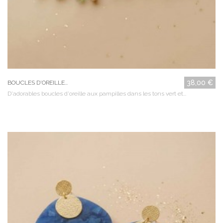
38,00 €
BOUCLES D'OREILLE...
D'adorables boucles d'oreille aux pampilles dans les tons vert et...