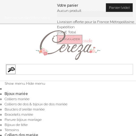
Votre panier
Panier
(vide)
Aucun produit
Bienvenue
Identifiez-vous
Livraison offerte pour la France Métropolitaine
Expédition
0,00 €
Total
COMMANDER
Show menu
Hide menu
Bijoux mariée
Colliers mariée
Colliers de dos & bijoux de dos mariée
Boucles d'oreille mariée
Bracelets mariée
Parure bijoux mariage
Bijoux de tête
Témoins
Colliers dos mariée