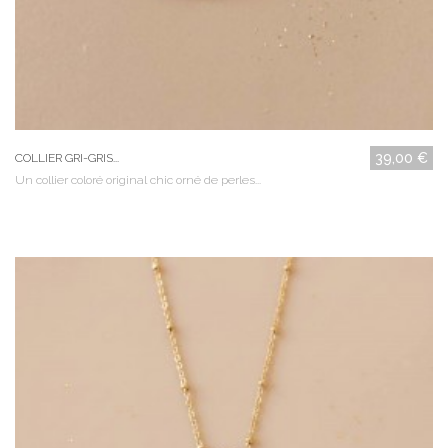
39,00 €
COLLIER GRI-GRIS...
Un collier coloré original chic orné de perles...