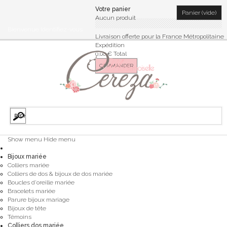
Votre panier
Panier
(vide)
Aucun produit
Bienvenue
Identifiez-vous
Livraison offerte pour la France Métropolitaine
Expédition
0,00 €
Total
COMMANDER
Show menu
Hide menu
Bijoux mariée
Colliers mariée
Colliers de dos & bijoux de dos mariée
Boucles d'oreille mariée
Bracelets mariée
Parure bijoux mariage
Bijoux de tête
Témoins
Colliers dos mariée