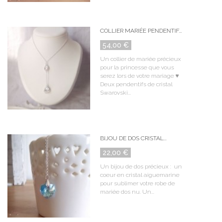
COLLIER MARIÉE PENDENTIF...
54,00 €
Un collier de mariée précieux
pour la princesse que vous
serez lors de votre mariage ♥
Deux pendentifs de cristal
Swarovski...
BIJOU DE DOS CRISTAL...
22,00 €
Un bijou de dos précieux : un
coeur en cristal aiguemarine
pour sublimer votre robe de
mariée dos nu. Un...