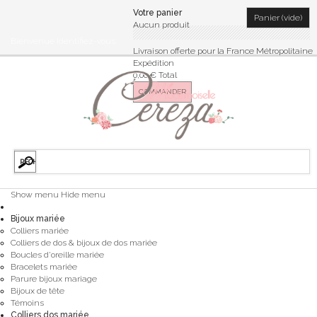
Votre panier
Panier
(vide)
Aucun produit
Bienvenue
Identifiez-vous
Livraison offerte pour la France Métropolitaine
Expédition
0,00 €
Total
COMMANDER
Show menu
Hide menu
Bijoux mariée
Colliers mariée
Colliers de dos & bijoux de dos mariée
Boucles d'oreille mariée
Bracelets mariée
Parure bijoux mariage
Bijoux de tête
Témoins
Colliers dos mariée